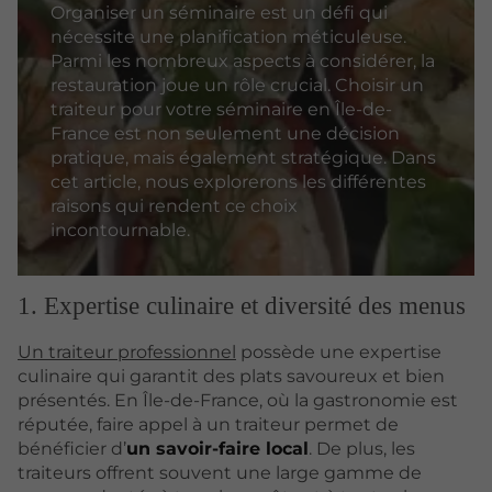
Organiser un séminaire est un défi qui
nécessite une planification méticuleuse.
Parmi les nombreux aspects à considérer, la
restauration joue un rôle crucial. Choisir un
traiteur pour votre séminaire en Île-de-
France est non seulement une décision
pratique, mais également stratégique. Dans
cet article, nous explorerons les différentes
raisons qui rendent ce choix
incontournable.
1. Expertise culinaire et diversité des menus
Un traiteur professionnel
possède une expertise
culinaire qui garantit des plats savoureux et bien
présentés. En Île-de-France, où la gastronomie est
réputée, faire appel à un traiteur permet de
bénéficier d’
un savoir-faire local
. De plus, les
traiteurs offrent souvent une large gamme de