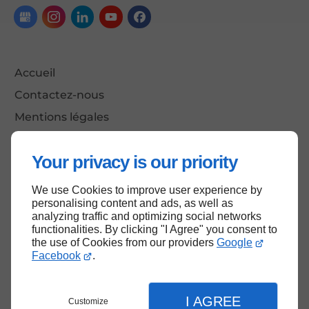
Accueil
Contactez-nous
Mentions légales
Plan du site
Your privacy is our priority
We use Cookies to improve user experience by
Haut de page
personalising content and ads, as well as
analyzing traffic and optimizing social networks
functionalities. By clicking "I Agree" you consent to
the use of Cookies from our providers
Google
Facebook
.
I AGREE
Customize