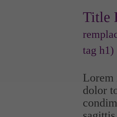
Title
remplac
tag h1)
Lorem 
dolor t
condi
sagittis