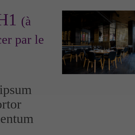
 H1
(à
er par le
ipsum
ortor
mentum