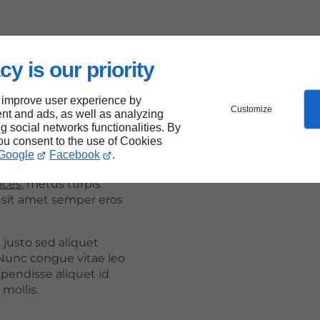
or sit amet,
scing elit. Proin vel
cy is our priority
venenatis tortor
ittis libero.
 improve user experience by
Customize
nt and ads, as well as analyzing
l erat vitae varius.
ng social networks functionalities. By
purus ut leo mollis
you consent to the use of Cookies
isque rutrum est ac
Google
Facebook
.
t. Fusce congue,
nulla
ices
, metus turpis
, sit amet semper eros
 justo sed aliquet
unc congue vitae leo
pendisse aliquet id
mollis.